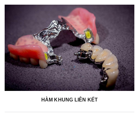
t
i
o
n
HÀM KHUNG LIÊN KẾT