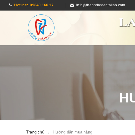
Hotline: 09840 166 17
info@thanhdatdentallab.com
H
Trang chủ
Hướng dẫn mua hàng