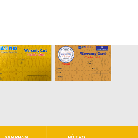
SẢN PHẨM
HỖ TRỢ