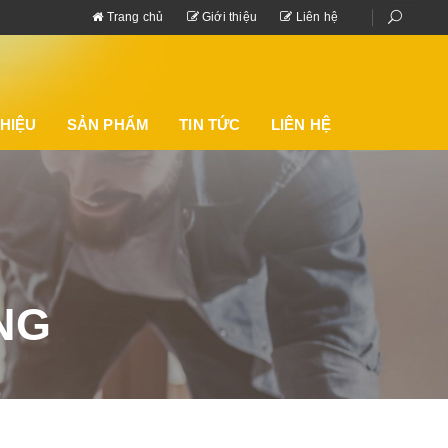
Trang chủ
Giới thiệu
Liên hệ
S
e
a
THIỆU
SẢN PHẨM
TIN TỨC
LIÊN HỆ
r
c
h
NG